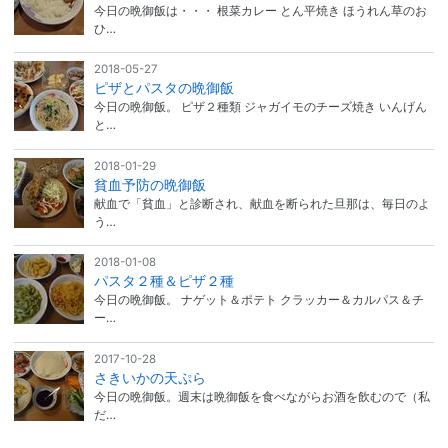
今日の晩御飯は・・・ 根菜カレー とん平焼き ほうれん草のお
ひ…
2018-05-27
ピザとパスタの晩御飯
今日の晩御飯。 ピザ２種類 ジャガイモのチーズ焼き いんげん
と…
2018-01-29
貧血予防の晩御飯
献血で「貧血」と診断され、献血を断られた旦那は、毎日のよ
う…
2018-01-08
パスタ２種＆ピザ２種
今日の晩御飯。 ナゲット＆ポテト クラッカー＆カルパス＆チ
ー…
2017-10-28
さきいかの天ぷら
今日の晩御飯。週末は晩御飯を食べながらお酒を飲むので（私
だ…