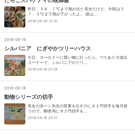
たらこスパゲティの晩御飯
昨日、３８．７℃まで熱が出た長女だけど、今朝は３
７．３℃まで熱が下がったよ。 咳は…
2018-09-20 21:10
2018
-
09
-
19
シルバニア にぎやかツリーハウス
今日、ヨーカドーに買い物に行ったら、ワケあり大放出
コーナーで、シルバニアのツリ…
2018-09-19 21:28
2018
-
09
-
18
動物シリーズの切手
長女の赤ペン先生の答案を出すのに８２円切手を毎月使
うので、郵便局に８２円切手を…
2018-09-18 20:57