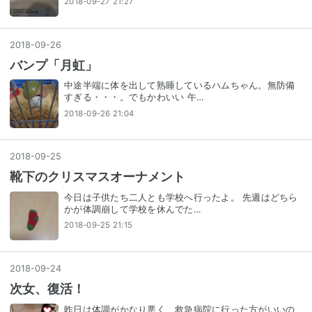
2018-09-27 21:27
2018
-
09
-
26
バンプ「月虹」
中途半端に体を出して熟睡しているハムちゃん。無防備
すぎる・・・。でもかわいい 午…
2018-09-26 21:04
2018
-
09
-
25
靴下のクリスマスオーナメント
今日は子供たち二人とも学校へ行ったよ。 先週はどちら
かが体調崩して学校を休んでた…
2018-09-25 21:15
2018
-
09
-
24
次女、復活！
昨日は体調がかなり悪く、救急病院に行った方がいいの