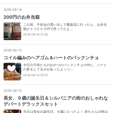
2018
-
09
-
14
200円のお弁当箱
この前、子供会の買い出しで量販店に行ったら、お弁当
箱が１つ２００円で売ってたよ…
2018-09-14 21:00
2018
-
09
-
13
コイル編みのヘアゴム＆ハートのパックンチョ
今日の子供たちのおやつのパックンチョの中に、ハート
の形をしてるのがあったよ いい…
2018-09-13 20:51
2018
-
09
-
12
長女、９歳の誕生日＆シルバニアの街のおしゃれな
デパートデラックスセット
今日は長女の誕生日。９歳になったよ～ 赤ちゃんの時は