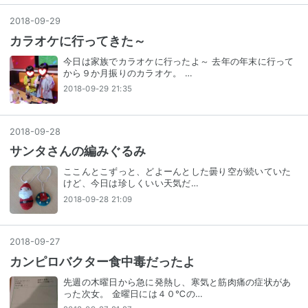
2018
-
09
-
29
カラオケに行ってきた～
今日は家族でカラオケに行ったよ～ 去年の年末に行って
から９か月振りのカラオケ。 …
2018-09-29 21:35
2018
-
09
-
28
サンタさんの編みぐるみ
ここんとこずっと、どよーんとした曇り空が続いていた
けど、今日は珍しくいい天気だ…
2018-09-28 21:09
2018
-
09
-
27
カンピロバクター食中毒だったよ
先週の木曜日から急に発熱し、寒気と筋肉痛の症状があ
った次女。 金曜日には４０℃の…