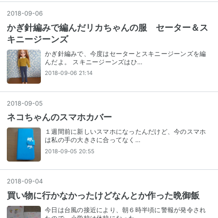
2018
-
09
-
06
かぎ針編みで編んだリカちゃんの服 セーター＆ス
キニージーンズ
かぎ針編みで、今度はセーターとスキニージーンズを編
んだよ。 スキニージーンズはひ…
2018-09-06 21:14
2018
-
09
-
05
ネコちゃんのスマホカバー
１週間前に新しいスマホになったんだけど、今のスマホ
は私の手の大きさに合ってなく…
2018-09-05 20:55
2018
-
09
-
04
買い物に行かなかったけどなんとか作った晩御飯
今日は台風の接近により、朝６時半頃に警報が発令され