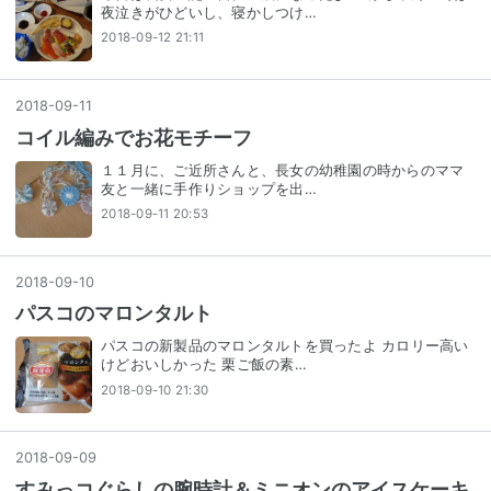
夜泣きがひどいし、寝かしつけ…
2018-09-12 21:11
2018
-
09
-
11
コイル編みでお花モチーフ
１１月に、ご近所さんと、長女の幼稚園の時からのママ
友と一緒に手作りショップを出…
2018-09-11 20:53
2018
-
09
-
10
パスコのマロンタルト
パスコの新製品のマロンタルトを買ったよ カロリー高い
けどおいしかった 栗ご飯の素…
2018-09-10 21:30
2018
-
09
-
09
すみっコぐらしの腕時計＆ミニオンのアイスケーキ